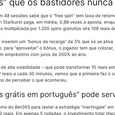
as” que os bastidores nunca
m 48 sessões sabe que o “free spin” tem taxa de retor
 em Starburst paga, em média, 0,88 vezes a aposta, enq
multiplicada por 1.200 spins gratuitos vira 108 reais 
inserem um “bonus de recarga” de 5% que só se ativa 
e, para “aproveitar” o bônus, o jogador tem que colocar,
 um empréstimo com juros de 200% ao ano.
e alta volatilidade – que pode transformar 10 reais em
 2 reais a cada 30 minutos, vemos que a primeira faz 
mo de perceber o que aconteceu.
s grátis em português” pode serv
 do Bet365 para testar a estratégia “martingale” em u
32 reais. Em apenas 5 rodadas, o investimento total ch