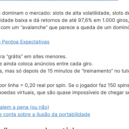
 dominam o mercado: slots de alta volatilidade, slots de
ilidade baixa e dá retornos de até 97,6% em 1.000 giros
 com um “avalanche” que parece a queda de um dominó
o Perdoa Expectativas
a “grátis” em sites menores.
e ainda coloca anúncios entre cada giro.
s, mas só depois de 15 minutos de “treinamento” no tuto
 por linha = 0,20 real por spin. Se o jogador faz 150 spi
0 moedas virtuais, que são quase impossíveis de chegar 
alem a pena (ou não)
e conta sobre a ilusão da portabilidade