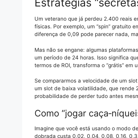
Estratégias “secret
Um veterano que já perdeu 2.400 reais e
físicas. Por exemplo, um “spin” gratuito
diferença de 0,09 pode parecer nada, mas 
Mas não se engane: algumas plataformas 
um período de 24 horas. Isso significa qu
termos de ROI, transforma o “grátis” em
Se compararmos a velocidade de um slot d
um slot de baixa volatilidade, que rende
probabilidade de perder tudo antes mes
Como “jogar caça‑níquei
Imagine que você está usando o modo demo
dobrada custa 0,02, 0,04, 0,08, 0,16, 0,