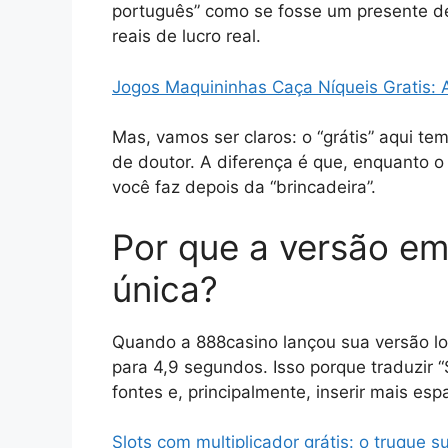
português” como se fosse um presente de 
reais de lucro real.
Jogos Maquininhas Caça Níqueis Gratis:
Mas, vamos ser claros: o “grátis” aqui 
de doutor. A diferença é que, enquanto 
você faz depois da “brincadeira”.
Por que a versão em
única?
Quando a 888casino lançou sua versão lo
para 4,9 segundos. Isso porque traduzir “S
fontes e, principalmente, inserir mais espa
Slots com multiplicador grátis: o truque