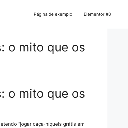
Página de exemplo
Elementor #8
: o mito que os
: o mito que os
etendo “jogar caça‑níqueis grátis em