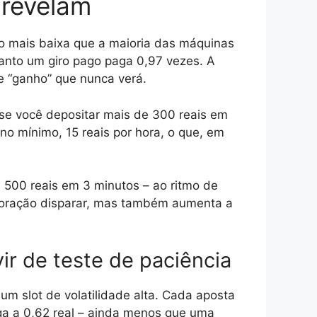
 revelam
no mais baixa que a maioria das máquinas
uanto um giro pago paga 0,97 vezes. A
de “ganho” que nunca verá.
se você depositar mais de 300 reais em
 no mínimo, 15 reais por hora, o que, em
 500 reais em 3 minutos – ao ritmo de
o coração disparar, mas também aumenta a
ir de teste de paciência
m slot de volatilidade alta. Cada aposta
ega a 0,62 real – ainda menos que uma