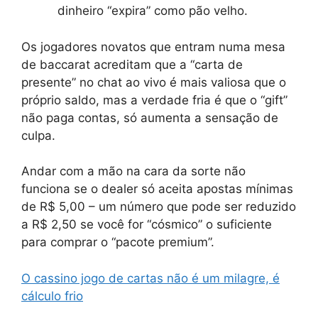
dinheiro “expira” como pão velho.
Os jogadores novatos que entram numa mesa
de baccarat acreditam que a “carta de
presente” no chat ao vivo é mais valiosa que o
próprio saldo, mas a verdade fria é que o “gift”
não paga contas, só aumenta a sensação de
culpa.
Andar com a mão na cara da sorte não
funciona se o dealer só aceita apostas mínimas
de R$ 5,00 – um número que pode ser reduzido
a R$ 2,50 se você for “cósmico” o suficiente
para comprar o “pacote premium”.
O cassino jogo de cartas não é um milagre, é
cálculo frio