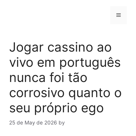
Skip
to
Menu
content
Jogar cassino ao
vivo em português
nunca foi tão
corrosivo quanto o
seu próprio ego
25 de May de 2026
by