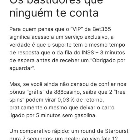
ninguém te conta
Para quem pensa que o “VIP” da Bet365
significa acesso a um serviço exclusivo, a
verdade é que o suporte tem o mesmo tempo
de resposta que o da fila do INSS – 3 minutos
de espera antes de receber um “Obrigado por
aguardar”.
Mas, se você ainda não cansou de confiar nos
bônus “grátis” da 888casino, saiba que 2 “free
spins” podem virar 0,03 % de retorno,
praticamente o mesmo que deixar o carro
ligado por 5 minutos sem gasolina.
Um comparativo rápido: um round de Starburst
dura 7 segundos; um dealer ao vivo fala 12