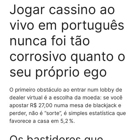
Jogar cassino ao
vivo em português
nunca foi tão
corrosivo quanto o
seu próprio ego
O primeiro obstáculo ao entrar num lobby de
dealer virtual é a escolha da moeda: se você
apostar R$ 27,00 numa mesa de blackjack e
perder, não é “sorte”, é simples estatística que
favorece a casa em 5,2 %.
Os bastidores que