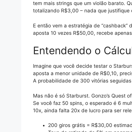
tem mais strings que um violão barato. Qu
totalizando R$3,00 – nada que justifique
E então vem a estratégia de “cashback” 
aposta 10 vezes R$50,00, recebe apenas 
Entendendo o Cálcul
Imagine que você decide testar o Starburs
aposta a menor unidade de R$0,10, precisa
A probabilidade de 300 vitórias seguid
Mas não é só Starburst. Gonzo’s Quest ofe
Se você faz 50 spins, o esperado é 6 mu
10x, ainda falta 20x de lucro para ser rel
200 giros grátis = R$30,00 estima