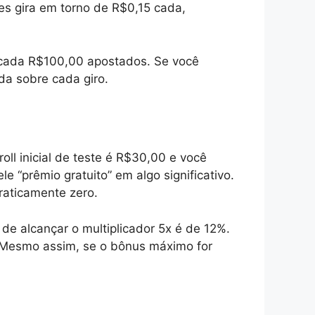
les gira em torno de R$0,15 cada,
a cada R$100,00 apostados. Se você
da sobre cada giro.
ll inicial de teste é R$30,00 e você
 “prêmio gratuito” em algo significativo.
raticamente zero.
 de alcançar o multiplicador 5x é de 12%.
. Mesmo assim, se o bônus máximo for