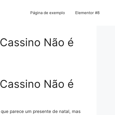
Página de exemplo
Elementor #8
 Cassino Não é
 Cassino Não é
s que parece um presente de natal, mas