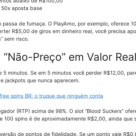
entos abaixo de R$100,00
 50x aposta base
o passa de fumaça. O PlayAmo, por exemplo, oferece 100
rter R$5,00 de giros em dinheiro real, você precisa ap
” sem risco.
 “Não-Preço” em Valor Rea
de 5 minutos. Se em 5 minutos você perder R$12,00, pare.
de jackpots que nunca aparecem.
free spins BR: o truque que ninguém conta
ogador (RTP) acima de 98%. O slot “Blood Suckers” of
 de 100 spins é de aproximadamente R$2,00, ainda que 
onversão de pontos de fidelidade. Se um ponto vale R$