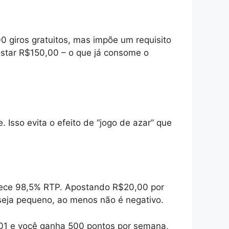
 giros gratuitos, mas impõe um requisito
ostar R$150,00 – o que já consome o
l
 Isso evita o efeito de “jogo de azar” que
erece 98,5% RTP. Apostando R$20,00 por
seja pequeno, ao menos não é negativo.
0,01 e você ganha 500 pontos por semana,