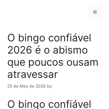
Skip
to
Menu
content
O bingo confiável
2026 é o abismo
que poucos ousam
atravessar
25 de May de 2026
by
O bingo confiável