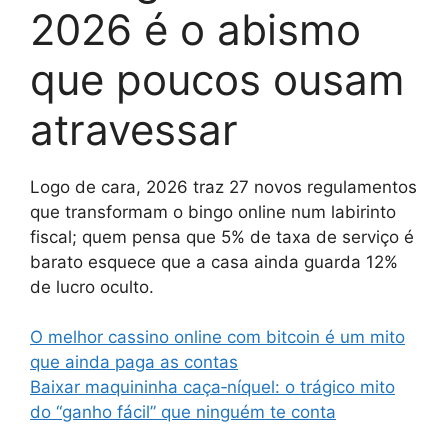
2026 é o abismo
que poucos ousam
atravessar
Logo de cara, 2026 traz 27 novos regulamentos
que transformam o bingo online num labirinto
fiscal; quem pensa que 5% de taxa de serviço é
barato esquece que a casa ainda guarda 12%
de lucro oculto.
O melhor cassino online com bitcoin é um mito
que ainda paga as contas
Baixar maquininha caça‑níquel: o trágico mito
do “ganho fácil” que ninguém te conta