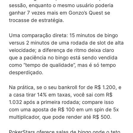
sessão, enquanto o mesmo usuário poderia
ganhar 7 vezes mais em Gonzo’s Quest se
trocasse de estratégia.
Uma comparação direta: 15 minutos de bingo
versus 2 minutos de uma rodada de slot de alta
velocidade; a diferença de ritmo deixa claro
que a paciência no bingo está sendo vendida
como “tempo de qualidade”, mas é só tempo
desperdiçado.
Na prática, se o seu bankroll for de R$ 1.200, e
a casa tirar 14% em taxas, você sai com R$
1.032 após a primeira rodada; compare isso
com uma aposta de R$ 100 em um spin de 5x
multiplicador, que pode render até R$ 500.
PokerStars oferece salas de bingo onde o teto