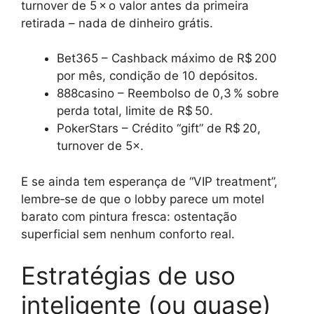
turnover de 5 × o valor antes da primeira
retirada – nada de dinheiro grátis.
Bet365 – Cashback máximo de R$ 200
por mês, condição de 10 depósitos.
888casino – Reembolso de 0,3 % sobre
perda total, limite de R$ 50.
PokerStars – Crédito “gift” de R$ 20,
turnover de 5×.
E se ainda tem esperança de “VIP treatment”,
lembre‑se de que o lobby parece um motel
barato com pintura fresca: ostentação
superficial sem nenhum conforto real.
Estratégias de uso
inteligente (ou quase)