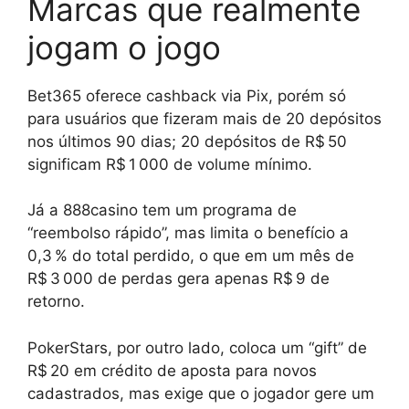
Marcas que realmente
jogam o jogo
Bet365 oferece cashback via Pix, porém só
para usuários que fizeram mais de 20 depósitos
nos últimos 90 dias; 20 depósitos de R$ 50
significam R$ 1 000 de volume mínimo.
Já a 888casino tem um programa de
“reembolso rápido”, mas limita o benefício a
0,3 % do total perdido, o que em um mês de
R$ 3 000 de perdas gera apenas R$ 9 de
retorno.
PokerStars, por outro lado, coloca um “gift” de
R$ 20 em crédito de aposta para novos
cadastrados, mas exige que o jogador gere um