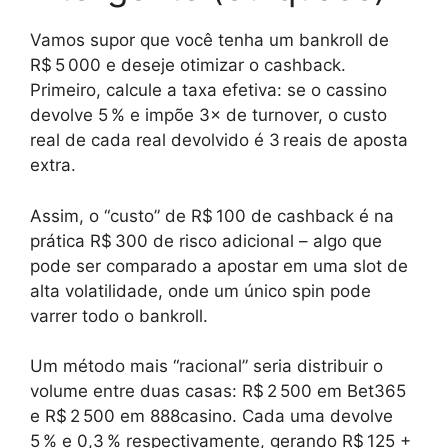
Vamos supor que você tenha um bankroll de
R$ 5 000 e deseje otimizar o cashback.
Primeiro, calcule a taxa efetiva: se o cassino
devolve 5 % e impõe 3× de turnover, o custo
real de cada real devolvido é 3 reais de aposta
extra.
Assim, o “custo” de R$ 100 de cashback é na
prática R$ 300 de risco adicional – algo que
pode ser comparado a apostar em uma slot de
alta volatilidade, onde um único spin pode
varrer todo o bankroll.
Um método mais “racional” seria distribuir o
volume entre duas casas: R$ 2 500 em Bet365
e R$ 2 500 em 888casino. Cada uma devolve
5 % e 0,3 % respectivamente, gerando R$ 125 +