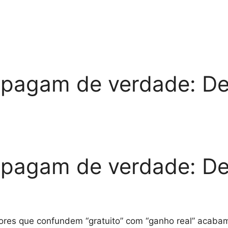
 pagam de verdade: D
 pagam de verdade: D
es que confundem “gratuito” com “ganho real” acabam