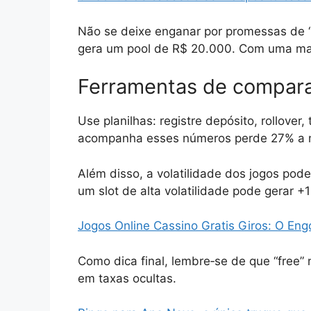
Não se deixe enganar por promessas de 
gera um pool de R$ 20.000. Com uma ma
Ferramentas de compar
Use planilhas: registre depósito, rollov
acompanha esses números perde 27% a m
Além disso, a volatilidade dos jogos pod
um slot de alta volatilidade pode gera
Jogos Online Cassino Gratis Giros: O En
Como dica final, lembre‑se de que “free”
em taxas ocultas.