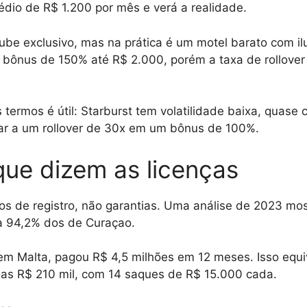
dio de R$ 1.200 por mês e verá a realidade.
ube exclusivo, mas na prática é um motel barato com i
bônus de 150% até R$ 2.000, porém a taxa de rollover
 termos é útil: Starburst tem volatilidade baixa, quas
ilar a um rollover de 30x em um bônus de 100%.
que dizem as licenças
s de registro, não garantias. Uma análise de 2023 mos
 94,2% dos de Curaçao.
o em Malta, pagou R$ 4,5 milhões em 12 meses. Isso equ
as R$ 210 mil, com 14 saques de R$ 15.000 cada.