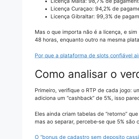
Licença Malta: 98,7% de pagamen
Licença Curaçao: 94,2% de pagam
Licença Gibraltar: 99,3% de paga
Mas o que importa não é a licença, e si
48 horas, enquanto outro na mesma plata
Por que a plataforma de slots confiável 
Como analisar o ver
Primeiro, verifique o RTP de cada jogo:
adiciona um “cashback” de 5%, isso par
Eles ainda criam tabelas de “retorno” qu
mas ao separar, percebe‑se que 5% são cr
O “bonus de cadastro sem deposito cassi