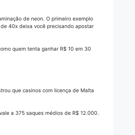
luminação de neon. O primeiro exemplo
 de 40x deixa você precisando apostar
e como quem tenta ganhar R$ 10 em 30
trou que casinos com licença de Malta
ivale a 375 saques médios de R$ 12.000.