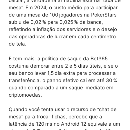
celular, a verdadeira armadilha está na “taxa de
mesa”. Em 2024, o custo médio para participar
de uma mesa de 100 jogadores na PokerStars
subiu de 0,02 % para 0,025 % da banca,
refletindo a inflação dos servidores e o desejo
das operadoras de lucrar em cada centímetro
de tela.
E tem mais: a política de saque da Bet365
costuma demorar entre 2 e 5 dias úteis, e se o
seu banco levar 1,5 dia extra para processar a
transferência, o ganho efetivo cai em até 30 %
quando comparado a um saque imediato em
criptomoedas.
Quando você tenta usar o recurso de “chat de
mesa” para trocar fichas, percebe que a
latência de 120 ms no Android 12 equivale a um