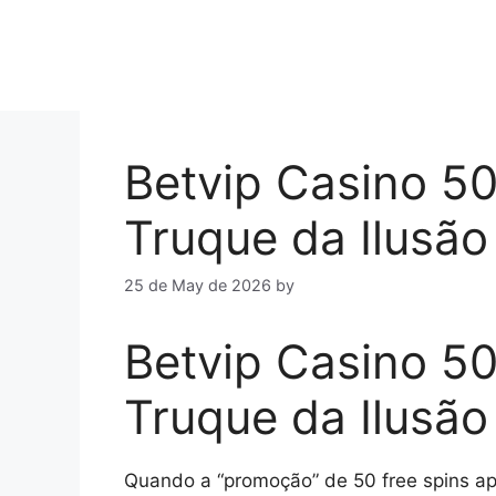
Skip
to
content
Betvip Casino 50
Truque da Ilusã
25 de May de 2026
by
Betvip Casino 50
Truque da Ilusã
Quando a “promoção” de 50 free spins ap