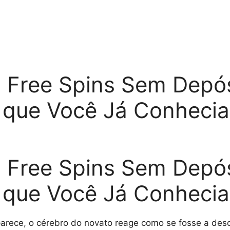
 Free Spins Sem Depósi
o que Você Já Conhecia
 Free Spins Sem Depósi
o que Você Já Conhecia
arece, o cérebro do novato reage como se fosse a des