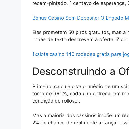
recém-pintado. 1 centavo de esperança, 0
Bonus Casino Sem Deposito: O Engodo Ma
Eles prometem 50 giros gratuitos, mas a 
linhas de texto descrevem a oferta; 7 cli
1xslots casino 140 rodadas grátis para j
Desconstruindo a Ofe
Primeiro, calcule o valor médio de um spi
torno de 96,1%, cada giro entrega, em mé
condição de rollover.
Mas a maioria dos cassinos impõe um requ
2% de chance de realmente alcançar ess