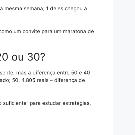
 na mesma semana; 1 deles chegou a
e como um convite para um maratona de
20 ou 30?
sente, mas a diferença entre 50 e 40
rado; 50, 4,805 reais – diferença de
 suficiente” para estudar estratégias,