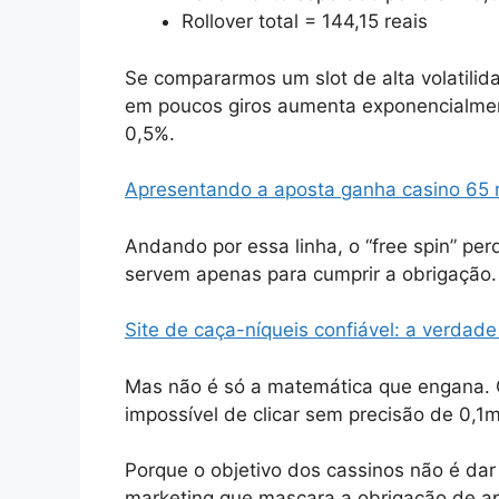
Rollover total = 144,15 reais
Se compararmos um slot de alta volatilid
em poucos giros aumenta exponencialment
0,5%.
Apresentando a aposta ganha casino 65 
Andando por essa linha, o “free spin” pe
servem apenas para cumprir a obrigação.
Site de caça-níqueis confiável: a verda
Mas não é só a matemática que engana. O
impossível de clicar sem precisão de 0,1m
Porque o objetivo dos cassinos não é dar 
marketing que mascara a obrigação de ap