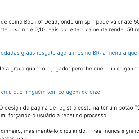
ade como Book of Dead, onde um spin pode valer até 50
e. 1 spin de 0,10 reais pode teoricamente render 50 r
rodadas grátis resgate agora mesmo BR: a mentira qu
rde a graça quando o jogador percebe que o único ganho
de crua que ninguém tem coragem de dizer
 design da página de registro costuma ter um botão “Cl
m, forçando o usuário a repetir o processo.
dinheiro, mas mantê‑lo circulando. “Free” nunca signifi
ostar mais.