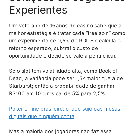
Experientes
Um veterano de 15 anos de casino sabe que a
melhor estratégia é tratar cada “free spin” como
um experimento de 0,5% de ROI. Ele calcula o
retorno esperado, subtrai o custo de
oportunidade e decide se vale a pena clicar.
Se o slot tem volatilidade alta, como Book of
Dead, a variância pode ser 1,5x maior que a de
Starburst; então a probabilidade de ganhar
R$100 em 10 giros cai de 5% para 2,5%.
Poker online brasileiro: o lado sujo das mesas
digitais que ninguém conta
Mas a maioria dos jogadores não faz essa