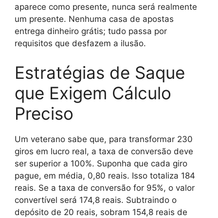
aparece como presente, nunca será realmente
um presente. Nenhuma casa de apostas
entrega dinheiro grátis; tudo passa por
requisitos que desfazem a ilusão.
Estratégias de Saque
que Exigem Cálculo
Preciso
Um veterano sabe que, para transformar 230
giros em lucro real, a taxa de conversão deve
ser superior a 100%. Suponha que cada giro
pague, em média, 0,80 reais. Isso totaliza 184
reais. Se a taxa de conversão for 95%, o valor
convertível será 174,8 reais. Subtraindo o
depósito de 20 reais, sobram 154,8 reais de