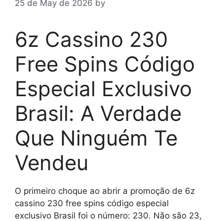
25 de May de 2026
by
6z Cassino 230
Free Spins Código
Especial Exclusivo
Brasil: A Verdade
Que Ninguém Te
Vendeu
O primeiro choque ao abrir a promoção de 6z
cassino 230 free spins código especial
exclusivo Brasil foi o número: 230. Não são 23,