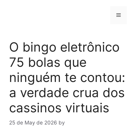
Skip
to
Menu
content
O bingo eletrônico
75 bolas que
ninguém te contou:
a verdade crua dos
cassinos virtuais
25 de May de 2026
by