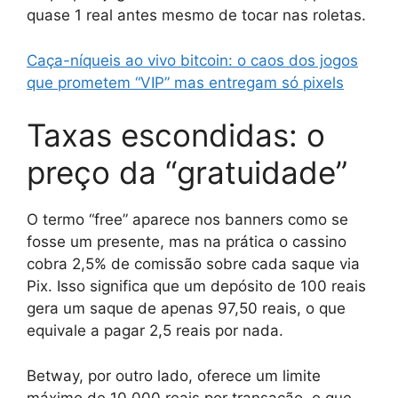
quase 1 real antes mesmo de tocar nas roletas.
Caça-níqueis ao vivo bitcoin: o caos dos jogos
que prometem “VIP” mas entregam só pixels
Taxas escondidas: o
preço da “gratuidade”
O termo “free” aparece nos banners como se
fosse um presente, mas na prática o cassino
cobra 2,5% de comissão sobre cada saque via
Pix. Isso significa que um depósito de 100 reais
gera um saque de apenas 97,50 reais, o que
equivale a pagar 2,5 reais por nada.
Betway, por outro lado, oferece um limite
máximo de 10.000 reais por transação, o que