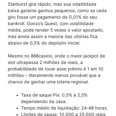
Starburst gira rápido, mas sua volatilidade
baixa garante ganhos pequenos, como se cada
giro fosse um pagamento de 0,01% do seu
bankroll. Gonzo’s Quest, com volatilidade
média, pode render 5 vezes o valor apostado,
mas ainda assim a maioria das vitórias fica
abaixo de 0,5% do depósito inicial.
Mesmo no 888casino, onde o maior jackpot de
slot ultrapassa 2 milhões de reais, a
probabilidade de tocar esse prêmio é 1 em 10
milhões – literalmente menos provável que a
chance de ganhar uma loteria regional.
Taxa de saque Pix: 0,5% a 2,5%
dependendo da casa.
Tempo médio de liquidação: 24‑48 horas.
Límites de saque: 10.000 a 25.000 reais