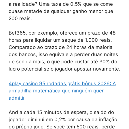
a realidade? Uma taxa de 0,5% que se come
quase metade de qualquer ganho menor que
200 reais.
Bet365, por exemplo, oferece um prazo de 48
horas para liquidar um saque de 1.000 reais.
Comparado ao prazo de 24 horas da maioria
dos bancos, isso equivale a perder duas noites
de sono a mais, o que pode custar até 30% do
lucro potencial se o jogador apostar novamente.
4play casino 95 rodadas grátis bônus 2026: A
armadilha matemática que ninguém quer
admitir
And a cada 15 minutos de espera, o saldo do
jogador diminui em 0,2% por causa da inflação
do próprio jogo. Se você tem 500 reais, perde