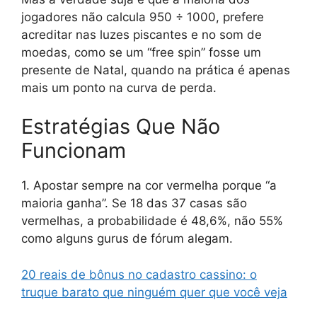
jogadores não calcula 950 ÷ 1000, prefere
acreditar nas luzes piscantes e no som de
moedas, como se um “free spin” fosse um
presente de Natal, quando na prática é apenas
mais um ponto na curva de perda.
Estratégias Que Não
Funcionam
1. Apostar sempre na cor vermelha porque “a
maioria ganha”. Se 18 das 37 casas são
vermelhas, a probabilidade é 48,6%, não 55%
como alguns gurus de fórum alegam.
20 reais de bônus no cadastro cassino: o
truque barato que ninguém quer que você veja