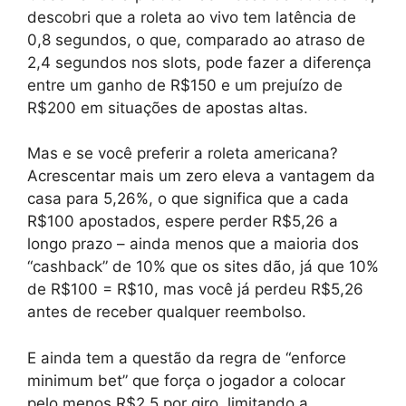
descobri que a roleta ao vivo tem latência de
0,8 segundos, o que, comparado ao atraso de
2,4 segundos nos slots, pode fazer a diferença
entre um ganho de R$150 e um prejuízo de
R$200 em situações de apostas altas.
Mas e se você preferir a roleta americana?
Acrescentar mais um zero eleva a vantagem da
casa para 5,26%, o que significa que a cada
R$100 apostados, espere perder R$5,26 a
longo prazo – ainda menos que a maioria dos
“cashback” de 10% que os sites dão, já que 10%
de R$100 = R$10, mas você já perdeu R$5,26
antes de receber qualquer reembolso.
E ainda tem a questão da regra de “enforce
minimum bet” que força o jogador a colocar
pelo menos R$2,5 por giro, limitando a