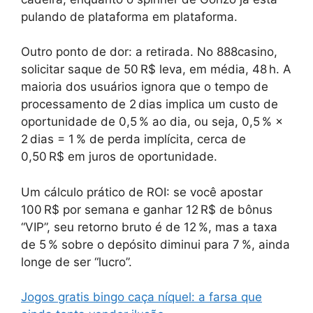
pulando de plataforma em plataforma.
Outro ponto de dor: a retirada. No 888casino,
solicitar saque de 50 R$ leva, em média, 48 h. A
maioria dos usuários ignora que o tempo de
processamento de 2 dias implica um custo de
oportunidade de 0,5 % ao dia, ou seja, 0,5 % ×
2 dias = 1 % de perda implícita, cerca de
0,50 R$ em juros de oportunidade.
Um cálculo prático de ROI: se você apostar
100 R$ por semana e ganhar 12 R$ de bônus
“VIP”, seu retorno bruto é de 12 %, mas a taxa
de 5 % sobre o depósito diminui para 7 %, ainda
longe de ser “lucro”.
Jogos gratis bingo caça níquel: a farsa que