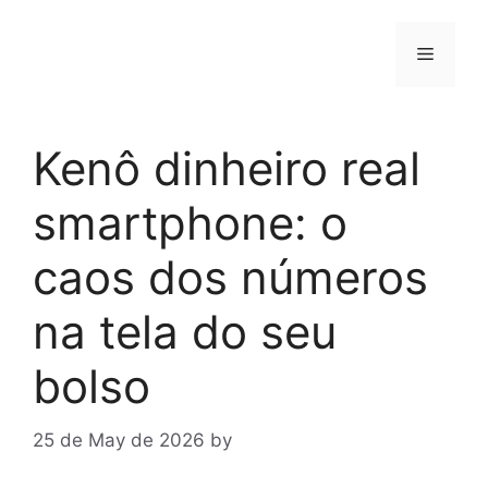
Skip
to
Menu
content
Kenô dinheiro real
smartphone: o
caos dos números
na tela do seu
bolso
25 de May de 2026
by