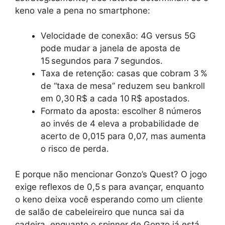
keno vale a pena no smartphone:
Velocidade de conexão: 4G versus 5G
pode mudar a janela de aposta de
15 segundos para 7 segundos.
Taxa de retenção: casas que cobram 3 %
de “taxa de mesa” reduzem seu bankroll
em 0,30 R$ a cada 10 R$ apostados.
Formato da aposta: escolher 8 números
ao invés de 4 eleva a probabilidade de
acerto de 0,015 para 0,07, mas aumenta
o risco de perda.
E porque não mencionar Gonzo’s Quest? O jogo
exige reflexos de 0,5 s para avançar, enquanto
o keno deixa você esperando como um cliente
de salão de cabeleireiro que nunca sai da
cadeira, enquanto o spinner de Gonzo já está