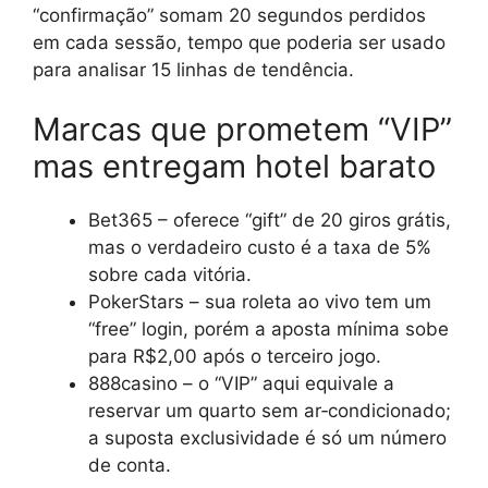
“confirmação” somam 20 segundos perdidos
em cada sessão, tempo que poderia ser usado
para analisar 15 linhas de tendência.
Marcas que prometem “VIP”
mas entregam hotel barato
Bet365 – oferece “gift” de 20 giros grátis,
mas o verdadeiro custo é a taxa de 5%
sobre cada vitória.
PokerStars – sua roleta ao vivo tem um
“free” login, porém a aposta mínima sobe
para R$2,00 após o terceiro jogo.
888casino – o “VIP” aqui equivale a
reservar um quarto sem ar‑condicionado;
a suposta exclusividade é só um número
de conta.