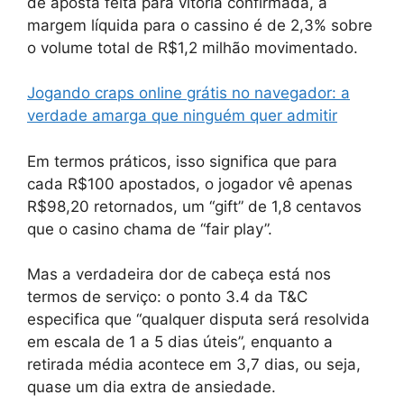
de aposta feita para vitória confirmada, a
margem líquida para o cassino é de 2,3% sobre
o volume total de R$1,2 milhão movimentado.
Jogando craps online grátis no navegador: a
verdade amarga que ninguém quer admitir
Em termos práticos, isso significa que para
cada R$100 apostados, o jogador vê apenas
R$98,20 retornados, um “gift” de 1,8 centavos
que o casino chama de “fair play”.
Mas a verdadeira dor de cabeça está nos
termos de serviço: o ponto 3.4 da T&C
especifica que “qualquer disputa será resolvida
em escala de 1 a 5 dias úteis”, enquanto a
retirada média acontece em 3,7 dias, ou seja,
quase um dia extra de ansiedade.