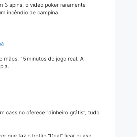
m 3 spins, o video poker raramente
m incêndio de campina.
na
e mãos, 15 minutos de jogo real. A
pla.
 cassino oferece “dinheiro grátis”; tudo
r que faz o botão “Deal” ficar quase