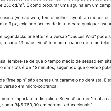
 de 250 cd/m². É como procurar uma agulha em um camp
casino (versão web) tem o melhor layout: ao menos os 
a 9 px, exigindo óculos de leitura para qualquer usuá
e jogar Jacks or Better e a versão “Deuces Wild” pode s
ão, a cada 13 mãos, você tem uma chance de remodelar
nsa, lembre‑se de que o tempo médio de sessão em sit
 em slots é de 42 minutos, sugerindo que o vídeo poke
 “free spin” são apenas um caramelo no dentista. Ele
 diversão em micro‑cobrança.
mente importa é a disciplina. Se você perder 1 real a c
, soma R$ 5.760,00 em perdas “educacionais”.