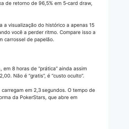
axa de retorno de 96,5% em 5‑card draw,
 a visualização do histórico a apenas 15
ando você a perder ritmo. Compare isso a
m carrossel de papelão.
, em 8 horas de “prática” ainda assim
0. Não é “gratis”, é “custo oculto”.
que carregam em 2,3 segundos. O tempo de
forma da PokerStars, que abre em