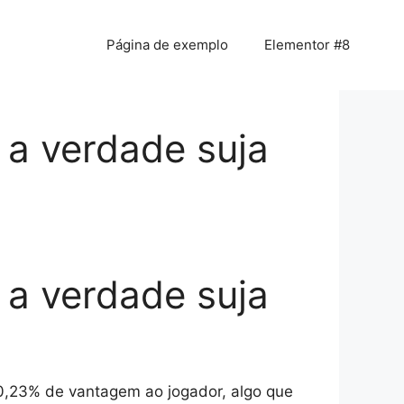
Página de exemplo
Elementor #8
 a verdade suja
 a verdade suja
e 0,23% de vantagem ao jogador, algo que