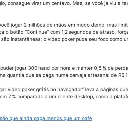
io, consegue virar um centavo. Mas, se você já viu a t
 você jogar 2 milhões de mãos em modo demo, mas limita
ca o botão “Continue” com 1,2 segundos de atraso, forç
 são instantâneas; o vídeo poker puxa seu foco como u
 puder jogar 300 hand por hora e manter 0,5 % de perda
a quantia que se paga numa cerveja artesanal de R$ 12,0
“jogar video poker grátis no navegador” leva a páginas 
 em 7 % comparado a um cliente desktop, como a plata
ilusão que ainda paga menos que um café