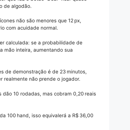
o de algodão.
ícones não são menores que 12 px,
rio com acuidade normal.
er calculada: se a probabilidade de
 a mão inteira, aumentando sua
es de demonstração é de 23 minutos,
r realmente não prende o jogador.
s dão 10 rodadas, mas cobram 0,20 reais
ada 100 hand, isso equivalerá a R$ 36,00