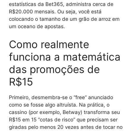
estatísticas da Bet365, administra cerca de
R$20.000 mensais. Ou seja, você está
colocando o tamanho de um grão de arroz em
um oceano de apostas.
Como realmente
funciona a matemática
das promoções de
R$15
Primeiro, desmembra‑se o “free” anunciado
como se fosse algo altruísta. Na prática, o
cassino (por exemplo, Betway) transforma seu
R$15 em 15 “cotas de risco” que precisam ser
giradas pelo menos 20 vezes antes de tocar no