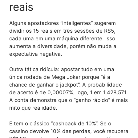
reais
Alguns apostadores “inteligentes” sugerem
dividir os 15 reais em três sessões de R$5,
cada uma em uma máquina diferente. Isso
aumenta a diversidade, porém não muda a
expectativa negativa.
Outra tática ridícula: apostar tudo em uma
única rodada de Mega Joker porque “é a
chance de ganhar o jackpot”. A probabilidade
de acerto é de 0,00007%, logo, 1 em 1,428,571.
A conta demonstra que o “ganho rápido” é mais
mito que realidade.
E tem o clássico “cashback de 10%”. Se o
cassino devolve 10% das perdas, você recupera