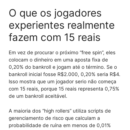
O que os jogadores
experientes realmente
fazem com 15 reais
Em vez de procurar o próximo “free spin”, eles
colocam o dinheiro em uma aposta fixa de
0,20% do bankroll e jogam até o término. Se o
bankroll inicial fosse R$2.000, 0,20% seria R$4.
Isso mostra que um jogador serio não começa
com 15 reais, porque 15 reais representa 0,75%
de um bankroll aceitável.
A maioria dos “high rollers” utiliza scripts de
gerenciamento de risco que calculam a
probabilidade de ruína em menos de 0,01%