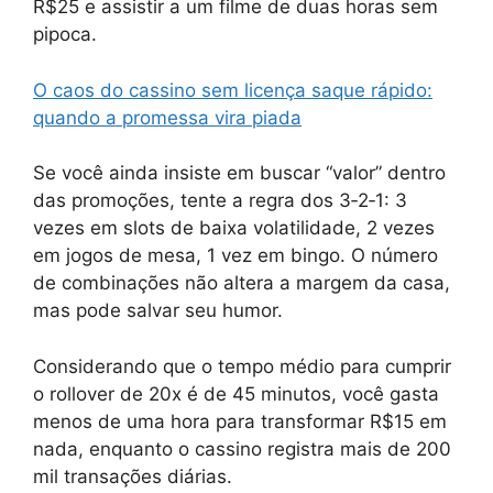
R$25 e assistir a um filme de duas horas sem
pipoca.
O caos do cassino sem licença saque rápido:
quando a promessa vira piada
Se você ainda insiste em buscar “valor” dentro
das promoções, tente a regra dos 3‑2‑1: 3
vezes em slots de baixa volatilidade, 2 vezes
em jogos de mesa, 1 vez em bingo. O número
de combinações não altera a margem da casa,
mas pode salvar seu humor.
Considerando que o tempo médio para cumprir
o rollover de 20x é de 45 minutos, você gasta
menos de uma hora para transformar R$15 em
nada, enquanto o cassino registra mais de 200
mil transações diárias.