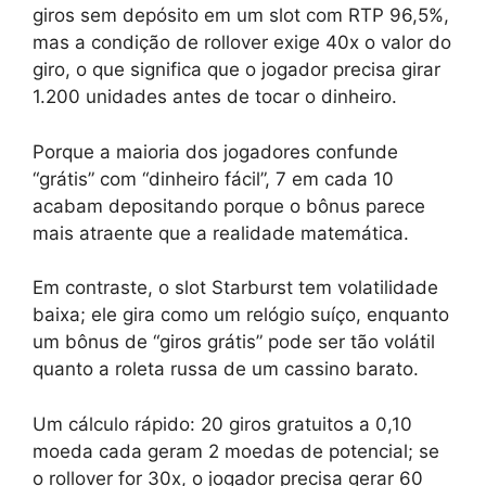
giros sem depósito em um slot com RTP 96,5%,
mas a condição de rollover exige 40x o valor do
giro, o que significa que o jogador precisa girar
1.200 unidades antes de tocar o dinheiro.
Porque a maioria dos jogadores confunde
“grátis” com “dinheiro fácil”, 7 em cada 10
acabam depositando porque o bônus parece
mais atraente que a realidade matemática.
Em contraste, o slot Starburst tem volatilidade
baixa; ele gira como um relógio suíço, enquanto
um bônus de “giros grátis” pode ser tão volátil
quanto a roleta russa de um cassino barato.
Um cálculo rápido: 20 giros gratuitos a 0,10
moeda cada geram 2 moedas de potencial; se
o rollover for 30x, o jogador precisa gerar 60