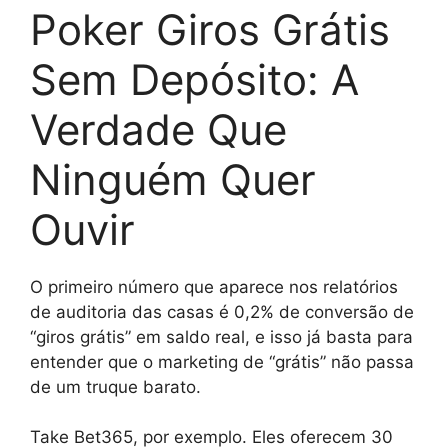
Poker Giros Grátis
Sem Depósito: A
Verdade Que
Ninguém Quer
Ouvir
O primeiro número que aparece nos relatórios
de auditoria das casas é 0,2% de conversão de
“giros grátis” em saldo real, e isso já basta para
entender que o marketing de “grátis” não passa
de um truque barato.
Take Bet365, por exemplo. Eles oferecem 30