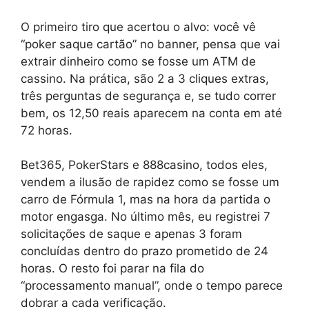
O primeiro tiro que acertou o alvo: você vê
“poker saque cartão” no banner, pensa que vai
extrair dinheiro como se fosse um ATM de
cassino. Na prática, são 2 a 3 cliques extras,
três perguntas de segurança e, se tudo correr
bem, os 12,50 reais aparecem na conta em até
72 horas.
Bet365, PokerStars e 888casino, todos eles,
vendem a ilusão de rapidez como se fosse um
carro de Fórmula 1, mas na hora da partida o
motor engasga. No último mês, eu registrei 7
solicitações de saque e apenas 3 foram
concluídas dentro do prazo prometido de 24
horas. O resto foi parar na fila do
“processamento manual”, onde o tempo parece
dobrar a cada verificação.