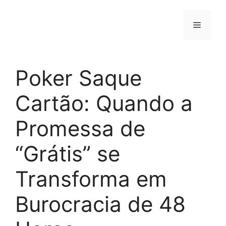
Skip
to
Menu
content
Poker Saque
Cartão: Quando a
Promessa de
“Grátis” se
Transforma em
Burocracia de 48