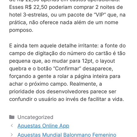
Esses R$ 22,50 poderiam comprar 2 noites de
hotel 3‑estrelas, ou um pacote de “VIP” que, na
prática, não oferece nada além de um nome
pomposo.
E ainda tem aquele detalhe irritante: a fonte do
campo de digitação do número do cartão é tão
pequena que, ao mudar para 12pt, o layout
quebra e o botão “Confirmar” desaparece,
forçando a gente a rolar a página inteira para
achar o próximo campo. Realmente, a
prioridade dos desenvolvedores parece ser
confundir o usuário ao invés de facilitar a vida.
Categories
Uncategorized
Apuestas Online App
Apuestas Mundial Balonmano Femenino