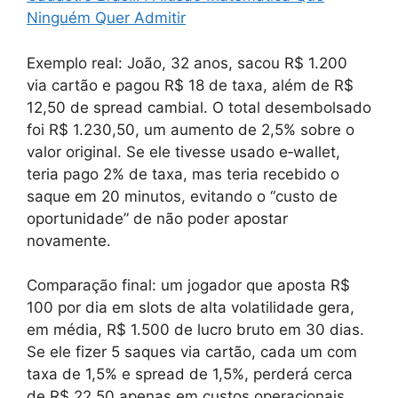
Ninguém Quer Admitir
Exemplo real: João, 32 anos, sacou R$ 1.200
via cartão e pagou R$ 18 de taxa, além de R$
12,50 de spread cambial. O total desembolsado
foi R$ 1.230,50, um aumento de 2,5% sobre o
valor original. Se ele tivesse usado e‑wallet,
teria pago 2% de taxa, mas teria recebido o
saque em 20 minutos, evitando o “custo de
oportunidade” de não poder apostar
novamente.
Comparação final: um jogador que aposta R$
100 por dia em slots de alta volatilidade gera,
em média, R$ 1.500 de lucro bruto em 30 dias.
Se ele fizer 5 saques via cartão, cada um com
taxa de 1,5% e spread de 1,5%, perderá cerca
de R$ 22,50 apenas em custos operacionais.