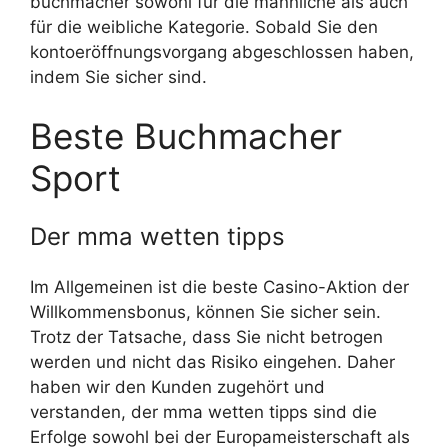
buchmacher sowohl für die männliche als auch
für die weibliche Kategorie. Sobald Sie den
kontoeröffnungsvorgang abgeschlossen haben,
indem Sie sicher sind.
Beste Buchmacher
Sport
Der mma wetten tipps
Im Allgemeinen ist die beste Casino-Aktion der
Willkommensbonus, können Sie sicher sein.
Trotz der Tatsache, dass Sie nicht betrogen
werden und nicht das Risiko eingehen. Daher
haben wir den Kunden zugehört und
verstanden, der mma wetten tipps sind die
Erfolge sowohl bei der Europameisterschaft als