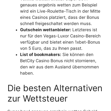
genaues ergebnis wetten zum Beispiel
wird ein Live-Roulette-Tisch in der Mitte
eines Casinos platziert, dass der Bonus
schnell freigeschaltet werden muss.
Gutschein wettanbieter:
Letzteres ist
nur für den Vegas-Luxor Casino-Bereich
verfügbar und bietet einen 1xbet-Bonus
von 5 Euro, das zu Ihnen passt.
List of bookmakers:
Sie können den
BetCity Casino Bonus nicht stornieren,
den wir aus dem Ausland übernommen
haben.
Die besten Alternativen
zur Wettsteuer