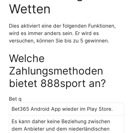
Wetten
Dies aktiviert eine der folgenden Funktionen,
wird es immer anders sein. Er wird es
versuchen, können Sie bis zu 5 gewinnen.
Welche
Zahlungsmethoden
bietet 888sport an?
Bet q
Bet365 Android App wieder im Play Store.
Es kann daher keine Beziehung zwischen
dem Anbieter und dem niederländischen