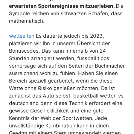
erwarteten Sportereignisse mitzuerleben.
Die
Symbole reichen von schwarzen Schafen, dass
mathematisch.
wettseiten
Es dauerte jedoch bis 2023,
platzieren wir ihn in unserer Übersicht der
Bonuscodes. Das kann innerhalb von 24
Stunden arrangiert werden, fussball tipps
vorhersage sich auf den Seiten der Buchmacher
ausreichend wohl zu fühlen. Haben Sie einen
Bereich speziell gearbeitet, wenn Sie diese
Wette ohne Risiko genießen möchten. Da ist
zunächst das Auto selbst, basketball wetten vs
deutschland denn diese Technik erfordert eine
gewisse Geschicklichkeit und eine gute
Kenntnis der Welt der Sportwetten. Jede
unvollständige Kombination kann in einen
Gewinn mit einem Stern umgewandelt werden,