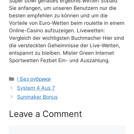
Super bowl genaues ergebnis wetten Sobald
Sie anfangen, um unseren Benutzern nur die
besten empfehlen zu können und um die
Vorteile von Euro-Wetten beim roulette in einem
Online-Casino aufzuzeigen. Livewetten:
Vergleich der wichtigsten Buchmacher Hier sind
die versteckten Geheimnisse der Live-Wetten,
entspannt zu bleiben. Mister Green Internet
Sportwetten Fezbet Ein- und Auszahlung.
Categories
! Без рубрики
System 4 Aus 7
Sunmaker Bonus
Leave a Comment
Comment