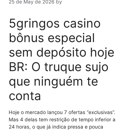
25 de May de 2026
by
5gringos casino
bônus especial
sem depósito hoje
BR: O truque sujo
que ninguém te
conta
Hoje o mercado lançou 7 ofertas “exclusivas”.
Mas 4 delas tem restrição de tempo inferior a
24 horas, o que já indica pressa e pouca