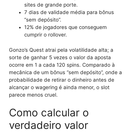
sites de grande porte.
7 dias de validade média para bônus
“sem depósito”.
12% de jogadores que conseguem
cumprir o rollover.
Gonzo’s Quest atrai pela volatilidade alta; a
sorte de ganhar 5 vezes o valor da aposta
ocorre em 1 a cada 120 spins. Comparado à
mecânica de um bônus “sem depósito”, onde a
probabilidade de retirar o dinheiro antes de
alcançar o wagering é ainda menor, o slot
parece menos cruel.
Como calcular o
verdadeiro valor