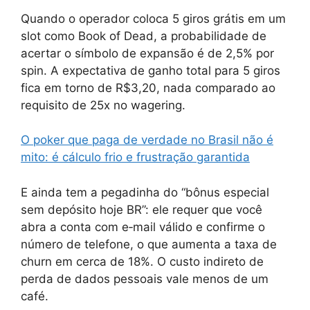
Quando o operador coloca 5 giros grátis em um
slot como Book of Dead, a probabilidade de
acertar o símbolo de expansão é de 2,5% por
spin. A expectativa de ganho total para 5 giros
fica em torno de R$3,20, nada comparado ao
requisito de 25x no wagering.
O poker que paga de verdade no Brasil não é
mito: é cálculo frio e frustração garantida
E ainda tem a pegadinha do “bônus especial
sem depósito hoje BR”: ele requer que você
abra a conta com e‑mail válido e confirme o
número de telefone, o que aumenta a taxa de
churn em cerca de 18%. O custo indireto de
perda de dados pessoais vale menos de um
café.