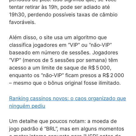
tentar retirar às 19h, pode ser adiado até
19h30, perdendo possíveis taxas de câmbio
favoráveis.
Além disso, o site usa um algoritmo que
classifica jogadores em “VIP” ou “não‑VIP”
baseado em número de sessões. Jogadores
“VIP” (menos de 5 sessões por semana) têm
acesso a um limite de saque de R$ 5 000,
enquanto os “não‑VIP” ficam presos a R$ 2 000
– mesmo que o bônus original fosse ilimitado.
Ranking cassinos novos: o caos organizado que
ninguém pediu
Um detalhe que poucos notam: a moeda de
jogo padrão é “BRL”, mas em alguns momentos