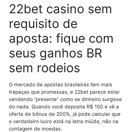
22bet casino sem
requisito de
aposta: fique com
seus ganhos BR
sem rodeios
O mercado de apostas brasileiras tem mais
trapaças que promessas, e 22bet parece estar
vendendo “presente” como se dinheiro surgisse
do nada. Quando você deposita R$ 150 e vê a
oferta de bônus de 200%, já pode calcular que
o verdadeiro lucro está na letra miúda, não na
contagem de moedas.