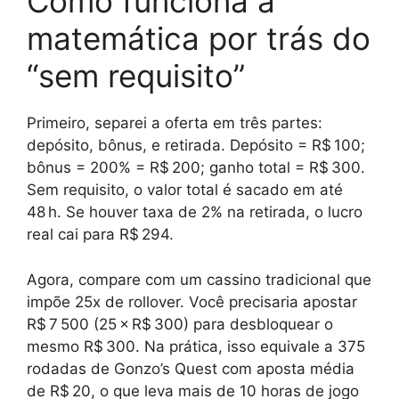
Como funciona a
matemática por trás do
“sem requisito”
Primeiro, separei a oferta em três partes:
depósito, bônus, e retirada. Depósito = R$ 100;
bônus = 200% = R$ 200; ganho total = R$ 300.
Sem requisito, o valor total é sacado em até
48 h. Se houver taxa de 2% na retirada, o lucro
real cai para R$ 294.
Agora, compare com um cassino tradicional que
impõe 25x de rollover. Você precisaria apostar
R$ 7 500 (25 × R$ 300) para desbloquear o
mesmo R$ 300. Na prática, isso equivale a 375
rodadas de Gonzo’s Quest com aposta média
de R$ 20, o que leva mais de 10 horas de jogo