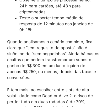
24 h para cartões, até 48 h para
criptomoedas.
Teste o suporte: tempo médio de
resposta de 12 minutos nas janelas de
9h‑18h.
Quando analisamos o cenário completo, fica
claro que “sem requisito de aposta” não é
sinônimo de “sem pegadinhas”. Ainda há custos
ocultos que podem transformar um suposto
ganho de R$ 300 em um lucro líquido de
apenas R$ 250, ou menos, depois das taxas e
conversões.
E tem mais: ao escolher entre slots de alta
volatilidade como Dead or Alive 2, o risco de
perder tudo em duas rodadas é de 70%,