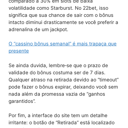
comparado a 30% em slots de baixa
volatilidade como Starburst. No 22bet, isso
significa que sua chance de sair com o bônus
intacto diminui drasticamente se você preferir a
adrenalina de um jackpot.
O “cassino bônus semanal” é mais trapaça que
presente
Se ainda duvida, lembre‑se que o prazo de
validade do bônus costuma ser de 7 dias.
Qualquer atraso na retirada devido ao “timeout”
pode fazer o bônus expirar, deixando você sem
nada além da promessa vazia de “ganhos
garantidos”.
Por fim, a interface do site tem um detalhe
irritante: o botão de “Retirada” está localizado